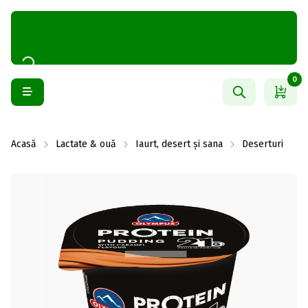
0
Acasă
Lactate & ouă
Iaurt, desert și sana
Deserturi