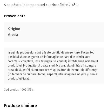
A se păstra la temperaturi cuprinse între 2-6°C.
Provenienta
Origine
Grecia
Imaginile produselor sunt afișate cu titlu de prezentare. Facem tot
posibilul să ne asigurăm că informațiile pe care ți le oferim sunt
corecte și complete, însă te rugăm să consulți întotdeauna ambalajul
produsului. Producătorul poate modifica ambalajul fără o înștiințare
prealabilă, astfel că nu putem fi răspunzători de eventuale diferențe
(în termeni de culoare, formă, aspect) între imaginea afișată și cea a
produsului livrat.
Cod produs: 100213754
Produse similare