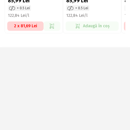
85,99
Lei
85,99
Lei
8
+ 0.5 Lei
+ 0.5 Lei
122,84 Lei/l
122,84 Lei/l
118
2 x 81,69 Lei
Adaugă în coș