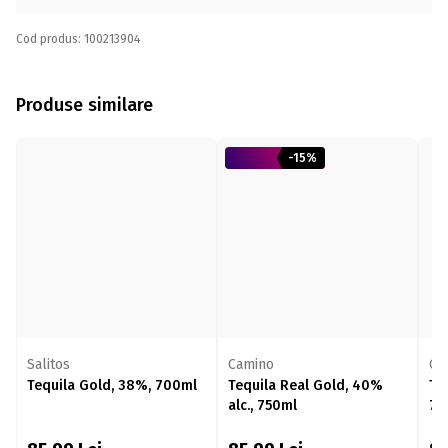
Cod produs: 100213904
Produse similare
-15%
Salitos
Camino
Ol
Tequila Gold, 38%, 700ml
Tequila Real Gold, 40%
Te
alc., 750ml
70