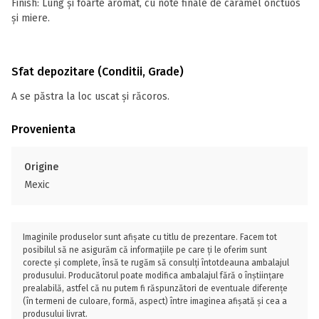
Finish: Lung și foarte aromat, cu note finale de caramel onctuos
și miere.
Sfat depozitare (Conditii, Grade)
A se păstra la loc uscat și răcoros.
Provenienta
Origine
Mexic
Imaginile produselor sunt afișate cu titlu de prezentare. Facem tot
posibilul să ne asigurăm că informațiile pe care ți le oferim sunt
corecte și complete, însă te rugăm să consulți întotdeauna ambalajul
produsului. Producătorul poate modifica ambalajul fără o înștiințare
prealabilă, astfel că nu putem fi răspunzători de eventuale diferențe
(în termeni de culoare, formă, aspect) între imaginea afișată și cea a
produsului livrat.