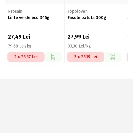
Prosain
Topoloveni
Pr
Linte verde eco 345g
Fasole bătută 300g
Sa
ro
27,49
Lei
27,99
Lei
2
79,68 Lei/kg
93,30 Lei/kg
14
2 x 25,57 Lei
3 x 25,19 Lei