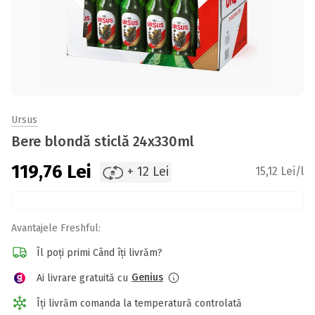
Ursus
Bere blondă sticlă 24x330ml
119,76
Lei
+ 12 Lei
15,12 Lei/l
Avantajele Freshful:
Îl poți primi Când îți livrăm?
Genius
Ai livrare gratuită cu
Îți livrăm comanda la temperatură controlată