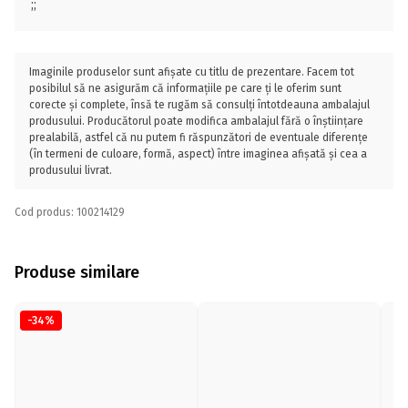
;;
Imaginile produselor sunt afișate cu titlu de prezentare. Facem tot
posibilul să ne asigurăm că informațiile pe care ți le oferim sunt
corecte și complete, însă te rugăm să consulți întotdeauna ambalajul
produsului. Producătorul poate modifica ambalajul fără o înștiințare
prealabilă, astfel că nu putem fi răspunzători de eventuale diferențe
(în termeni de culoare, formă, aspect) între imaginea afișată și cea a
produsului livrat.
Cod produs: 100214129
Produse similare
-34%