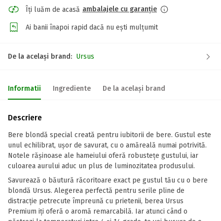
ambalajele cu garanție
Îți luăm de acasă
Ai banii înapoi rapid dacă nu ești mulțumit
De la același brand:
Ursus
Informatii
Ingrediente
De la același brand
Descriere
Bere blondă special creată pentru iubitorii de bere. Gustul este
unul echilibrat, ușor de savurat, cu o amăreală numai potrivită.
Notele rășinoase ale hameiului oferă robustețe gustului, iar
culoarea aurului aduc un plus de luminozitatea produsului.
Savurează o băutură răcoritoare exact pe gustul tău cu o bere
blondă Ursus. Alegerea perfectă pentru serile pline de
distracție petrecute împreună cu prietenii, berea Ursus
Premium iți oferă o aromă remarcabilă. Iar atunci când o