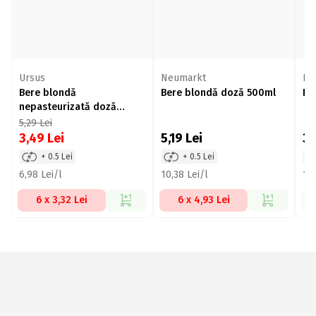
Ursus
Neumarkt
Bir
Bere blondă
Bere blondă doză 500ml
Be
nepasteurizată doză
500ml
5,29
Lei
3,49
Lei
5,19
Lei
3
+ 0.5 Lei
+ 0.5 Lei
6,98 Lei/l
10,38 Lei/l
10,
6 x 3,32 Lei
6 x 4,93 Lei