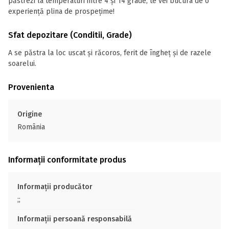
păstrezi la temperaturi intre 4 și 14 grade, te vei bucura de o
experiență plina de prospețime!
Sfat depozitare (Conditii, Grade)
A se păstra la loc uscat și răcoros, ferit de îngheț și de razele
soarelui.
Provenienta
Origine
România
Informații conformitate produs
Informații producător
;;
Informații persoană responsabilă