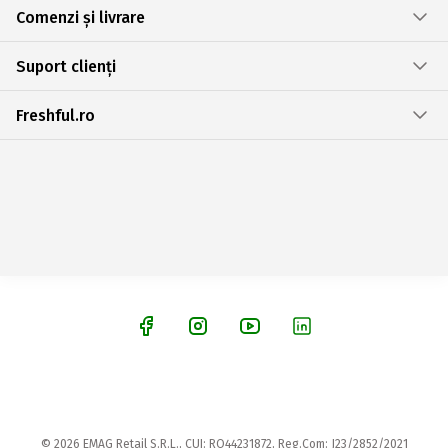
Comenzi și livrare
Suport clienți
Freshful.ro
© 2026 EMAG Retail S.R.L., CUI: RO44231872, Reg.Com: J23/2852/2021