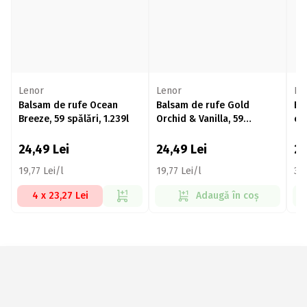
Lenor
Lenor
Le
Balsam de rufe Ocean
Balsam de rufe Gold
Ba
Breeze, 59 spălări, 1.239l
Orchid & Vanilla, 59
co
spălări, 1.239l
Tr
sp
24,49
Lei
24,49
Lei
2
19,77 Lei/l
19,77 Lei/l
36,
4 x 23,27 Lei
Adaugă în coș