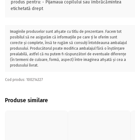
produs pentru: - Pijamaua copilului sau îmbrăcămintea
etichetată drept
Imaginile produselor sunt afișate cu titlu de prezentare. Facem tot
posibilul să ne asigurăm că informațiile pe care ți le oferim sunt
corecte și complete, însă te rugăm să consulți întotdeauna ambalajul
produsului. Producătorul poate modifica ambalajul fără o înștiințare
prealabilă, astfel că nu putem fi răspunzători de eventuale diferențe
(în termeni de culoare, formă, aspect) între imaginea afișată și cea a
produsului livrat.
Cod produs: 100214327
Produse similare