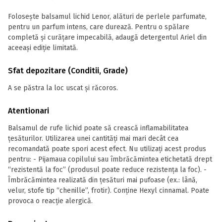
Folosește balsamul lichid Lenor, alături de perlele parfumate,
pentru un parfum intens, care durează. Pentru o spălare
completă și curățare impecabilă, adaugă detergentul Ariel din
aceeași ediție limitată.
Sfat depozitare (Conditii, Grade)
A se păstra la loc uscat și răcoros.
Atentionari
Balsamul de rufe lichid poate să crească inflamabilitatea
ţesăturilor. Utilizarea unei cantităţi mai mari decât cea
recomandată poate spori acest efect. Nu utilizaţi acest produs
pentru: - Pijamaua copilului sau îmbrăcămintea etichetată drept
“rezistentă la foc” (produsul poate reduce rezistenţa la foc). -
Îmbrăcămintea realizată din ţesături mai pufoase (ex.: lână,
velur, stofe tip “chenille”, frotir). Conţine Hexyl cinnamal. Poate
provoca o reacţie alergică.