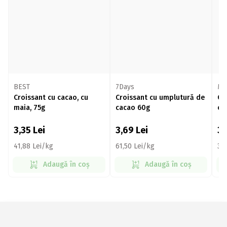
BEST
7Days
Ma
Croissant cu cacao, cu
Croissant cu umplutură de
Cr
maia, 75g
cacao 60g
ca
3,35
Lei
3,69
Lei
3
41,88 Lei/kg
61,50 Lei/kg
3,
Adaugă în coș
Adaugă în coș