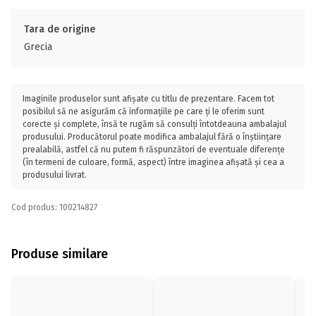
Tara de origine
Grecia
Imaginile produselor sunt afișate cu titlu de prezentare. Facem tot
posibilul să ne asigurăm că informațiile pe care ți le oferim sunt
corecte și complete, însă te rugăm să consulți întotdeauna ambalajul
produsului. Producătorul poate modifica ambalajul fără o înștiințare
prealabilă, astfel că nu putem fi răspunzători de eventuale diferențe
(în termeni de culoare, formă, aspect) între imaginea afișată și cea a
produsului livrat.
Cod produs: 100214827
Produse similare