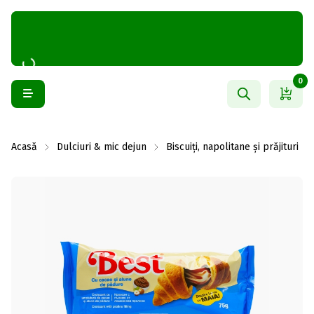
0
Acasă
Dulciuri & mic dejun
Biscuiți, napolitane și prăjituri