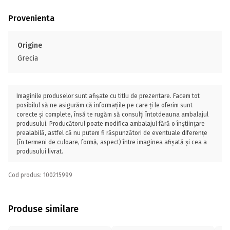
Provenienta
Origine
Grecia
Imaginile produselor sunt afișate cu titlu de prezentare. Facem tot
posibilul să ne asigurăm că informațiile pe care ți le oferim sunt
corecte și complete, însă te rugăm să consulți întotdeauna ambalajul
produsului. Producătorul poate modifica ambalajul fără o înștiințare
prealabilă, astfel că nu putem fi răspunzători de eventuale diferențe
(în termeni de culoare, formă, aspect) între imaginea afișată și cea a
produsului livrat.
Cod produs: 100215999
Produse similare