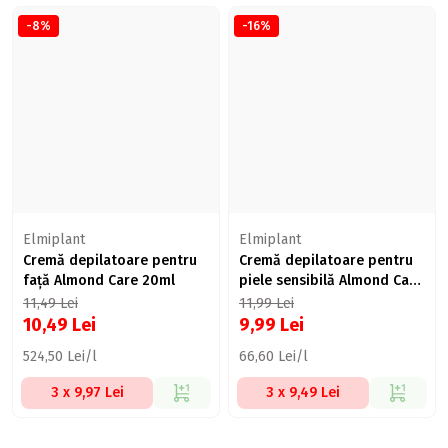
-8%
-16%
Elmiplant
Elmiplant
Cremă depilatoare pentru
Cremă depilatoare pentru
față Almond Care 20ml
piele sensibilă Almond Care
150ml
11,49
Lei
11,99
Lei
10,49
Lei
9,99
Lei
524,50 Lei/l
66,60 Lei/l
3 x 9,97 Lei
3 x 9,49 Lei