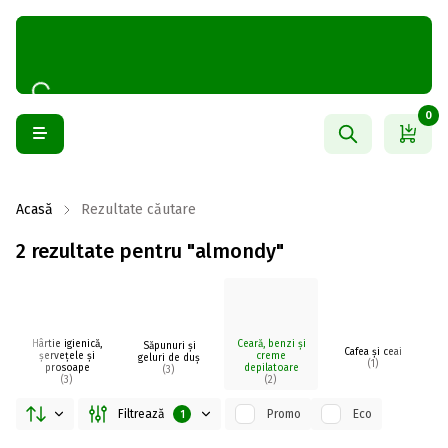
0
Acasă
Rezultate căutare
2 rezultate pentru "almondy"
Hârtie igienică,
Ceară, benzi și
Săpunuri și
Cafea și ceai
șervețele și
creme
geluri de duș
(1)
prosoape
depilatoare
(3)
(3)
(2)
Filtrează
Promo
Eco
1