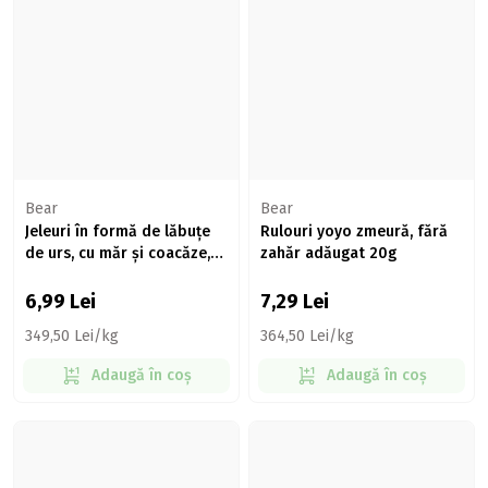
Bear
Bear
Jeleuri în formă de lăbuțe
Rulouri yoyo zmeură, fără
de urs, cu măr și coacăze,
zahăr adăugat 20g
fără zahăr 20g, +12 luni
6,99
Lei
7,29
Lei
349,50 Lei/kg
364,50 Lei/kg
Adaugă în coș
Adaugă în coș