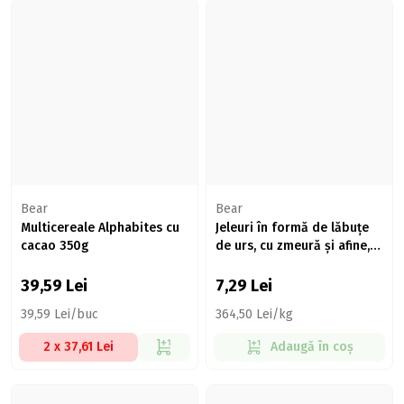
Bear
Bear
Multicereale Alphabites cu
Jeleuri în formă de lăbuțe
cacao 350g
de urs, cu zmeură și afine,
fără zahăr 20g
39,59
Lei
7,29
Lei
39,59 Lei/buc
364,50 Lei/kg
2 x 37,61 Lei
Adaugă în coș