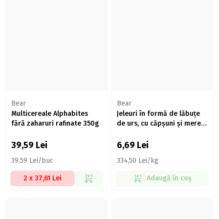
Bear
Bear
Multicereale Alphabites
Jeleuri în formă de lăbuțe
fără zaharuri rafinate 350g
de urs, cu căpșuni și mere,
fără zahăr adăugat 20g
39,59
Lei
6,69
Lei
39,59 Lei/buc
334,50 Lei/kg
2 x 37,61 Lei
Adaugă în coș