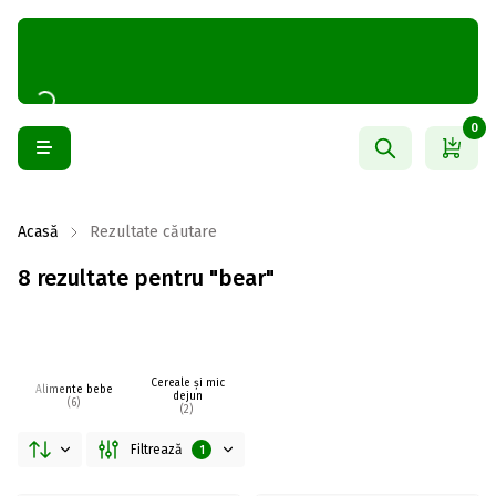
0
Acasă
Rezultate căutare
8 rezultate pentru "bear"
Cereale și mic
Alimente bebe
dejun
(6)
(2)
Filtrează
1