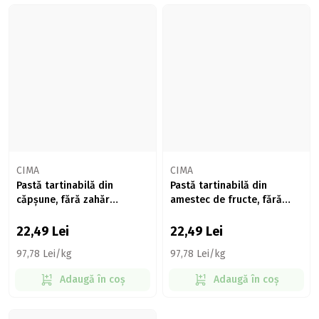
CIMA
CIMA
Pastă tartinabilă din
Pastă tartinabilă din
căpșune, fără zahăr
amestec de fructe, fără
adăugat, cu îndulcitori
zahăr adăugat, cu
230g
îndulcitori 230g
22,49
Lei
22,49
Lei
97,78 Lei/kg
97,78 Lei/kg
Adaugă în coș
Adaugă în coș