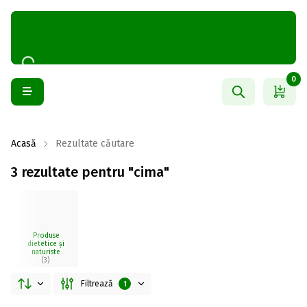
0
Acasă
Rezultate căutare
3 rezultate pentru "cima"
Produse
dietetice și
naturiste
(3)
Filtrează
1