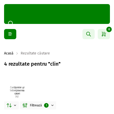
0
Acasă
Rezultate căutare
4 rezultate pentru "clin"
Curățenie și
întreținerea
casei
(4)
Filtrează
1