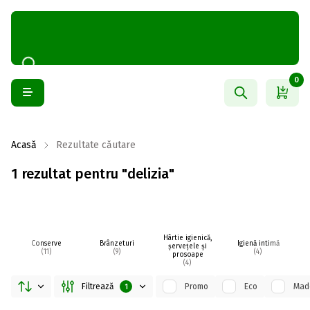
0
Acasă
Rezultate căutare
1 rezultat pentru "delizia"
Hârtie igienică,
Conserve
Brânzeturi
Igienă intimă
Me
șervețele și
(11)
(9)
(4)
prosoape
(4)
Filtrează
Promo
Eco
Made
1