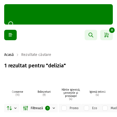
0
Acasă
Rezultate căutare
1 rezultat pentru "delizia"
Hârtie igienică,
Conserve
Brânzeturi
Igienă intimă
Me
șervețele și
(11)
(9)
(4)
prosoape
(4)
Filtrează
Promo
Eco
Made
1