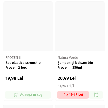
FROZEN II
Natura Verde
Set elastice scrunchie
Șampon și balsam bio
Frozen, 2 buc
Frozen II 250ml
19,98
Lei
20,49
Lei
81,96 Lei/l
Adaugă în coș
4 x 19,47 Lei