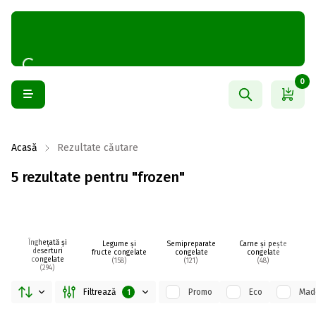
0
Acasă
Rezultate căutare
5 rezultate pentru "frozen"
Înghețată și
Legume și
Semipreparate
Carne și pește
În
deserturi
fructe congelate
congelate
congelate
congelate
(158)
(121)
(48)
(294)
Filtrează
Promo
Eco
Made
1