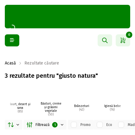
0
Acasă
Rezultate căutare
3 rezultate pentru "giusto natura"
Băuturi, creme
Iaurt, desert și
Brânzeturi
Igienă bebe
și grăsimi
sana
fr
(42)
(16)
vegetale
(85)
(50)
Filtrează
Promo
Eco
Made
1