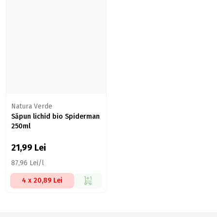
Natura Verde
Săpun lichid bio Spiderman
250ml
21,99
Lei
87,96 Lei/l
4 x 20,89 Lei