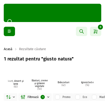
0
Acasă
Rezultate căutare
1 rezultat pentru "giusto natura"
Băuturi, creme
Iaurt, desert și
Brânzeturi
Igienă bebe
și grăsimi
sana
fr
(42)
(16)
vegetale
(82)
(50)
Filtrează
Promo
Eco
Made
1