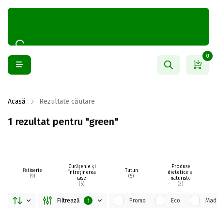
0
Acasă
Rezultate căutare
1 rezultat pentru "green"
Curățenie și
Produse
Patiserie
Tutun
întreținerea
dietetice și
(9)
(5)
casei
naturiste
(5)
(3)
Filtrează
Promo
Eco
Made
1