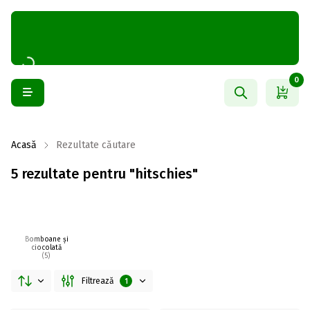
0
Acasă
Rezultate căutare
5 rezultate pentru "hitschies"
Bomboane și
ciocolată
(5)
Filtrează
1