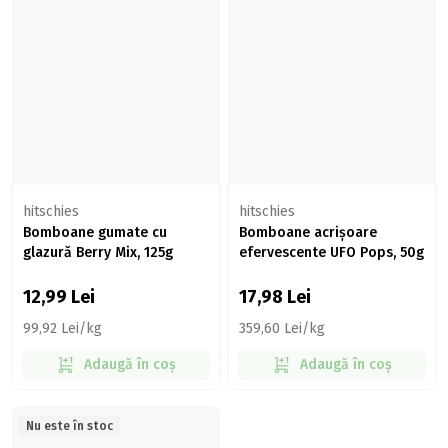
hitschies
hitschies
Bomboane gumate cu
Bomboane acrișoare
glazură Berry Mix, 125g
efervescente UFO Pops, 50g
12,99
Lei
17,98
Lei
99,92 Lei/kg
359,60 Lei/kg
Adaugă în coș
Adaugă în coș
Nu este în stoc