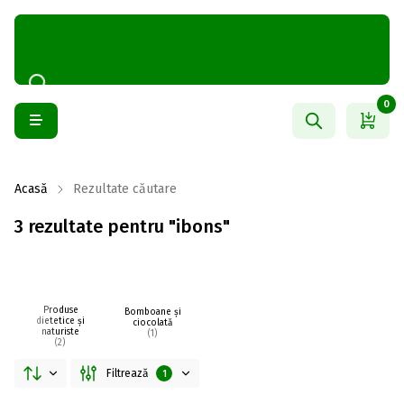
0
Acasă
Rezultate căutare
3 rezultate pentru "ibons"
Produse
Bomboane și
dietetice și
ciocolată
naturiste
(1)
(2)
Filtrează
1