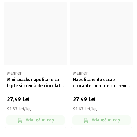
Manner
Manner
Mini snacks napolitane cu
Napolitane de cacao
lapte și cremă de ciocolată
crocante umplute cu cremă
300g
de lapte 300g
27,49
Lei
27,49
Lei
91,63 Lei/kg
91,63 Lei/kg
Adaugă în coș
Adaugă în coș