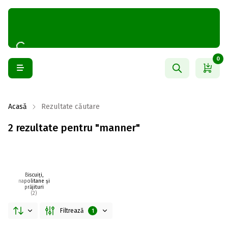
0
Acasă
Rezultate căutare
2 rezultate pentru "manner"
Biscuiți,
napolitane și
prăjituri
(2)
Filtrează
1