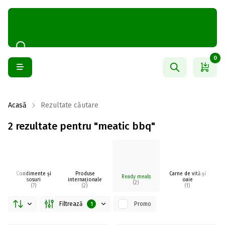
0
Acasă
Rezultate căutare
2 rezultate pentru "meatic bbq"
Condimente și
Produse
Carne de vită și
Ready meals
sosuri
internaționale
oaie
(2)
(7)
(2)
(1)
Filtrează
Promo
1