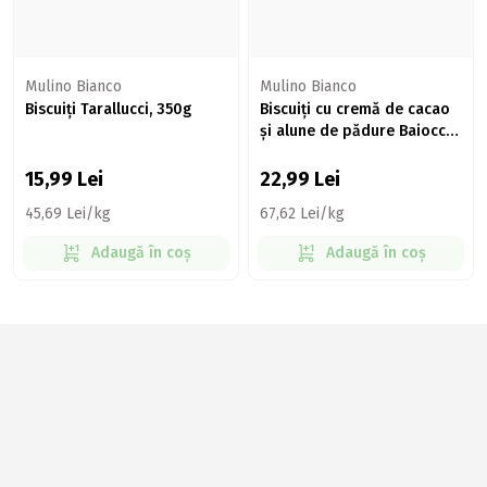
Mulino Bianco
Mulino Bianco
Biscuiți Tarallucci, 350g
Biscuiți cu cremă de cacao
și alune de pădure Baiocchi,
336g
15,99
Lei
22,99
Lei
45,69 Lei/kg
67,62 Lei/kg
Adaugă în coș
Adaugă în coș