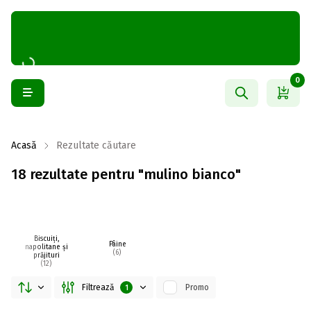
0
Acasă
Rezultate căutare
18 rezultate pentru "mulino bianco"
Biscuiți,
Pâine
napolitane și
(6)
prăjituri
(12)
Filtrează
Promo
1