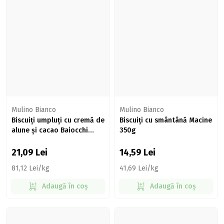
Mulino Bianco
Mulino Bianco
Biscuiți umpluți cu cremă de
Biscuiți cu smântână Macine
alune și cacao Baiocchi
350g
Nocciola 260g
21,09
Lei
14,59
Lei
81,12 Lei/kg
41,69 Lei/kg
Adaugă în coș
Adaugă în coș