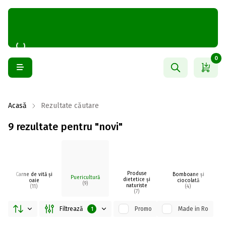
0
Acasă
Rezultate căutare
9 rezultate pentru "novi"
Produse
Carne de vită și
Bomboane și
Puericultură
dietetice și
oaie
ciocolată
(9)
naturiste
(11)
(4)
(7)
Filtrează
Promo
Made in Ro
1