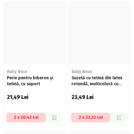
Baby Nova
Baby Nova
Perie pentru biberon și
Suzetă cu tetină din latex
tetină, cu suport
rotundă, multicoloră cu
inel, 0-24 luni
21,49
Lei
23,49
Lei
2 x 20,42 Lei
2 x 22,32 Lei