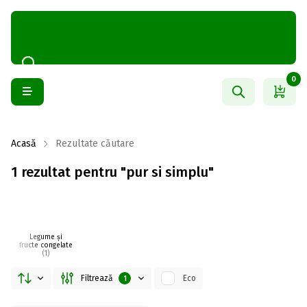
0
Acasă
Rezultate căutare
1 rezultat pentru "pur si simplu"
Legume și
fructe congelate
(1)
Filtrează
Eco
1