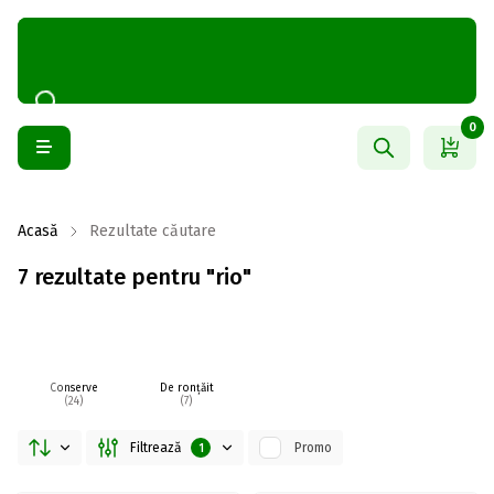
0
Acasă
Rezultate căutare
7 rezultate pentru "rio"
Conserve
De ronțăit
(24)
(7)
Filtrează
Promo
1