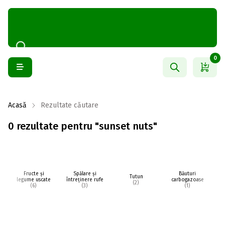
0
Acasă
Rezultate căutare
0 rezultate pentru "sunset nuts"
Fructe și
Spălare și
Băuturi
Tutun
legume uscate
întreținere rufe
carbogazoase
(2)
(6)
(3)
(1)