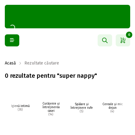
0
Acasă
Rezultate căutare
0 rezultate pentru "super nappy"
Curățenie și
Spălare și
Cereale și mic
Igienă intimă
întreținerea
întreținere rufe
dejun
(38)
casei
(5)
(4)
(14)