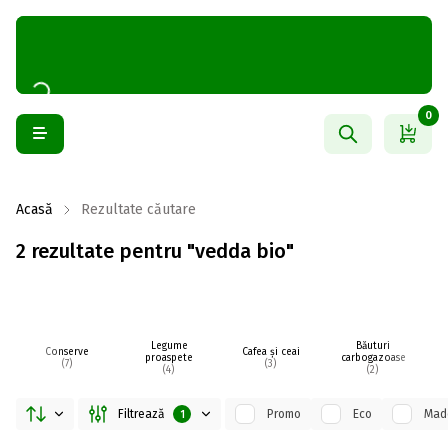
0
Acasă
Rezultate căutare
2 rezultate pentru "vedda bio"
Legume
Băuturi
C
Conserve
Cafea și ceai
proaspete
carbogazoase
(7)
(3)
(4)
(2)
Filtrează
Promo
Eco
Made
1