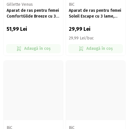
Gillette Venus
BiC
Aparat de ras pentru femei
Aparat de ras pentru femei
ComfortGlide Breeze cu 3
Soleil Escape cu 3 lame,
lame, mâner + 2 rezerve
Lavandă & Eucalipt, 3 buc
51,99
Lei
29,99
Lei
29,99 Lei/buc
Adaugă în coș
Adaugă în coș
BiC
BiC