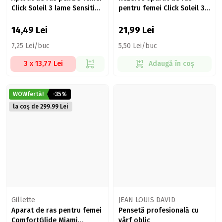
Click Soleil 3 lame Sensitive,
pentru femei Click Soleil 3
1 mâner + 2 rezerve
lame Sensitive 4 buc
14,49
Lei
21,99
Lei
7,25 Lei/buc
5,50 Lei/buc
3 x 13,77 Lei
Adaugă în coș
WOWfertă!
-35%
la coș de 299.99 Lei
Gillette
JEAN LOUIS DAVID
Aparat de ras pentru femei
Pensetă profesională cu
ComfortGlide Miami
vârf oblic