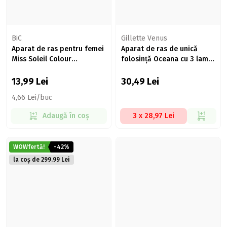
BiC
Gillette Venus
Aparat de ras pentru femei
Aparat de ras de unică
Miss Soleil Colour
folosință Oceana cu 3 lame,
Collection, 3 lame, 3 buc
3 buc
13,99
Lei
30,49
Lei
4,66 Lei/buc
Adaugă în coș
3 x 28,97 Lei
WOWfertă!
-42%
la coș de 299.99 Lei