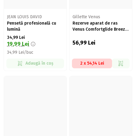
JEAN LOUIS DAVID
Gillette Venus
Pensetă profesională cu
Rezerve aparat de ras
lumină
Venus Comfortglide Breeze,
4 buc
34,99
Lei
56,99
Lei
19,99
Lei
34,99 Lei/buc
Adaugă în coș
2 x 54,14 Lei