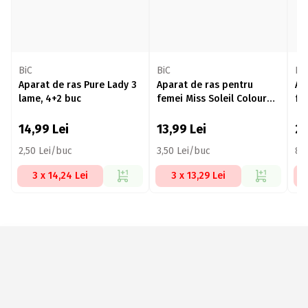
BiC
BiC
Bi
Aparat de ras Pure Lady 3
Aparat de ras pentru
Ap
lame, 4+2 buc
femei Miss Soleil Colour
fe
Collection 3 lame, 4 buc
4 
14,99
Lei
13,99
Lei
2
2,50 Lei/buc
3,50 Lei/buc
8,
3 x 14,24 Lei
3 x 13,29 Lei