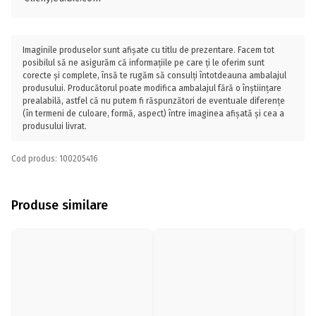
Imaginile produselor sunt afișate cu titlu de prezentare. Facem tot
posibilul să ne asigurăm că informațiile pe care ți le oferim sunt
corecte și complete, însă te rugăm să consulți întotdeauna ambalajul
produsului. Producătorul poate modifica ambalajul fără o înștiințare
prealabilă, astfel că nu putem fi răspunzători de eventuale diferențe
(în termeni de culoare, formă, aspect) între imaginea afișată și cea a
produsului livrat.
Cod produs: 100205416
Produse similare