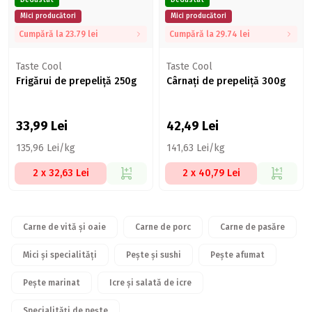
DeGustat
DeGustat
Mici producători
Mici producători
Cumpără la 23.79 lei
Cumpără la 29.74 lei
Taste Cool
Taste Cool
Frigărui de prepeliță 250g
Cârnați de prepeliță 300g
33,99
Lei
42,49
Lei
135,96 Lei/kg
141,63 Lei/kg
2 x 32,63 Lei
2 x 40,79 Lei
Carne de vită și oaie
Carne de porc
Carne de pasăre
Mici și specialități
Pește și sushi
Pește afumat
Pește marinat
Icre și salată de icre
Specialități de pește