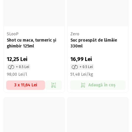
SLooP
Zero
Shot cu maca, turmeric și
Suc proaspăt de lămâie
ghimbir 125ml
330ml
12,25
Lei
16,99
Lei
+ 0.5 Lei
+ 0.5 Lei
98,00 Lei/l
51,48 Lei/kg
3 x 11,64 Lei
Adaugă în coș