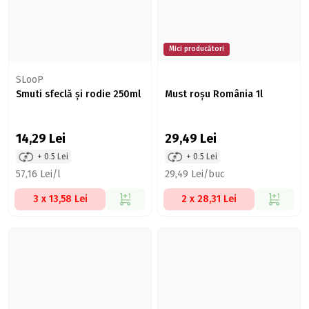
Mici producători
SLooP
Smuti sfeclă și rodie 250ml
Must roșu România 1l
14,29
Lei
29,49
Lei
+ 0.5 Lei
+ 0.5 Lei
57,16 Lei/l
29,49 Lei/buc
3 x 13,58 Lei
2 x 28,31 Lei