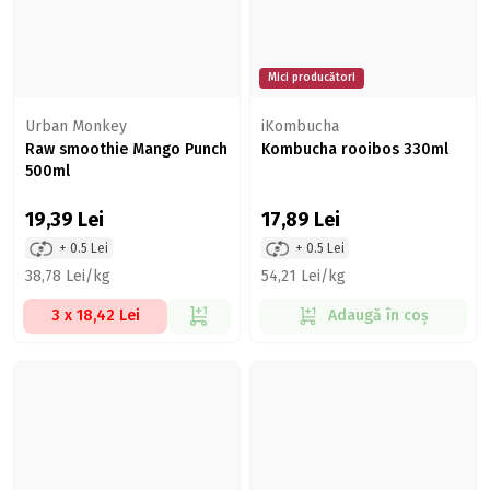
Mici producători
Urban Monkey
iKombucha
Raw smoothie Mango Punch
Kombucha rooibos 330ml
500ml
19,39
Lei
17,89
Lei
+ 0.5 Lei
+ 0.5 Lei
38,78 Lei/kg
54,21 Lei/kg
3 x 18,42 Lei
Adaugă în coș