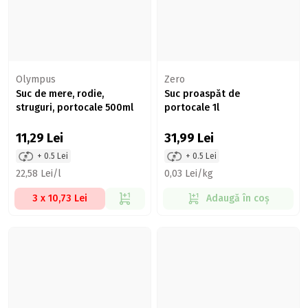
Olympus
Zero
Suc de mere, rodie,
Suc proaspăt de
struguri, portocale 500ml
portocale 1l
11,29
Lei
31,99
Lei
+ 0.5 Lei
+ 0.5 Lei
22,58 Lei/l
0,03 Lei/kg
3 x 10,73 Lei
Adaugă în coș