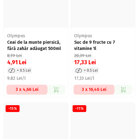
Olympus
Olympus
Ceai de la munte piersică,
Suc de 9 fructe cu 7
fără zahăr adăugat 500ml
vitamine 1l
8,19
Lei
20,39
Lei
4,91
Lei
17,33
Lei
+ 0.5 Lei
+ 0.5 Lei
9,82 Lei/l
17,33 Lei/l
3 x 4,66 Lei
3 x 16,46 Lei
-15%
-11%