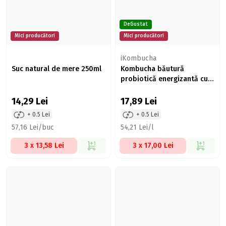
DeGustat
Mici producători
Mici producători
iKombucha
Suc natural de mere 250ml
Kombucha băutură
probiotică energizantă cu
trandafir și hibiscus 330ml
14,29
Lei
17,89
Lei
+ 0.5 Lei
+ 0.5 Lei
57,16 Lei/buc
54,21 Lei/l
3 x 13,58 Lei
3 x 17,00 Lei