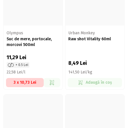
Olympus
Urban Monkey
Suc de mere, portocale,
Raw shot Vitality 60ml
morcovi 500ml
11,29
Lei
8,49
Lei
+ 0.5 Lei
22,58 Lei/l
141,50 Lei/kg
3 x 10,73 Lei
Adaugă în coș