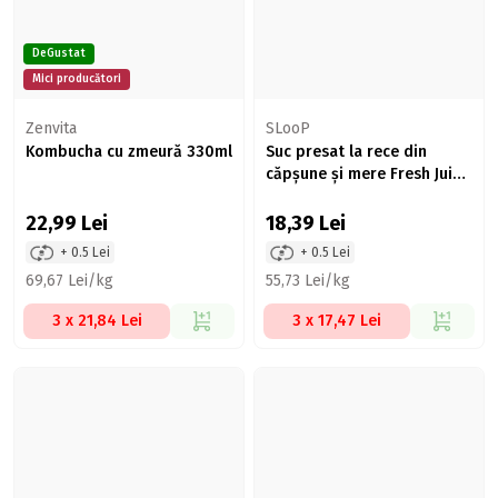
DeGustat
Mici producători
Zenvita
SLooP
Kombucha cu zmeură 330ml
Suc presat la rece din
căpșune și mere Fresh Juice
Strawberry Mix 330ml
22,99
Lei
18,39
Lei
+ 0.5 Lei
+ 0.5 Lei
69,67 Lei/kg
55,73 Lei/kg
3 x 21,84 Lei
3 x 17,47 Lei