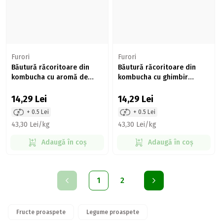
Furori
Furori
Băutură răcoritoare din
Băutură răcoritoare din
kombucha cu aromă de
kombucha cu ghimbir
fructul pasiunii și mango
330ml
330ml
14,29
Lei
14,29
Lei
+ 0.5 Lei
+ 0.5 Lei
43,30 Lei/kg
43,30 Lei/kg
Adaugă în coș
Adaugă în coș
1
2
Fructe proaspete
Legume proaspete