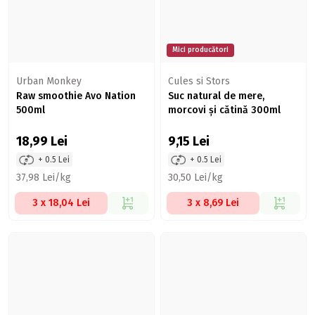
Mici producători
Urban Monkey
Cules si Stors
Raw smoothie Avo Nation
Suc natural de mere,
500ml
morcovi și cătină 300ml
18,99
Lei
9,15
Lei
+ 0.5 Lei
+ 0.5 Lei
37,98 Lei/kg
30,50 Lei/kg
3 x 18,04 Lei
3 x 8,69 Lei