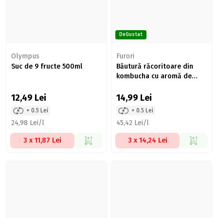
DeGustat
Olympus
Furori
Suc de 9 fructe 500ml
Băutură răcoritoare din
kombucha cu aromă de
zmeură 330ml
12,49
Lei
14,99
Lei
+ 0.5 Lei
+ 0.5 Lei
24,98 Lei/l
45,42 Lei/l
3 x 11,87 Lei
3 x 14,24 Lei