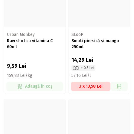
Urban Monkey
SLooP
Raw shot cu vitamina C
Smuti piersică și mango
60ml
250ml
14,29
Lei
9,59
Lei
+ 0.5 Lei
159,83 Lei/kg
57,16 Lei/l
Adaugă în coș
3 x 13,58 Lei