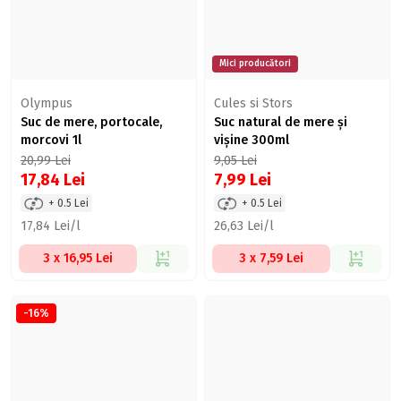
Mici producători
Olympus
Cules si Stors
Suc de mere, portocale,
Suc natural de mere şi
morcovi 1l
vișine 300ml
20,99
Lei
9,05
Lei
17,84
Lei
7,99
Lei
+ 0.5 Lei
+ 0.5 Lei
17,84 Lei/l
26,63 Lei/l
3 x 16,95 Lei
3 x 7,59 Lei
-16%