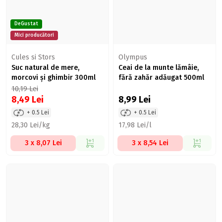
DeGustat
Mici producători
Cules si Stors
Olympus
Suc natural de mere,
Ceai de la munte lămâie,
morcovi și ghimbir 300ml
fără zahăr adăugat 500ml
10,19
Lei
8,49
Lei
8,99
Lei
+ 0.5 Lei
+ 0.5 Lei
28,30 Lei/kg
17,98 Lei/l
3 x 8,07 Lei
3 x 8,54 Lei