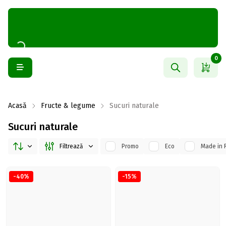
0
Acasă
Fructe & legume
Sucuri naturale
Sucuri naturale
Filtrează
Promo
Eco
Made in 
-40%
-15%