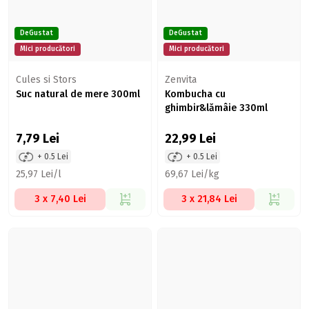
DeGustat
DeGustat
Mici producători
Mici producători
Cules si Stors
Zenvita
Suc natural de mere 300ml
Kombucha cu
ghimbir&lămâie 330ml
7,79
Lei
22,99
Lei
+ 0.5 Lei
+ 0.5 Lei
25,97 Lei/l
69,67 Lei/kg
3 x 7,40 Lei
3 x 21,84 Lei