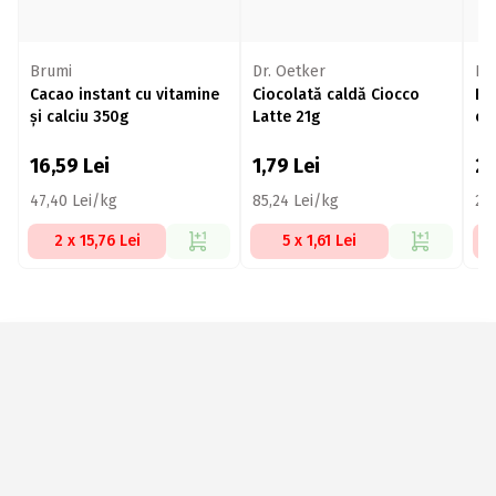
Brumi
Dr. Oetker
Nia
Cacao instant cu vitamine
Ciocolată caldă Ciocco
Bă
și calciu 350g
Latte 21g
ci
16,59
Lei
1,79
Lei
2
47,40 Lei/kg
85,24 Lei/kg
25
2 x 15,76 Lei
5 x 1,61 Lei