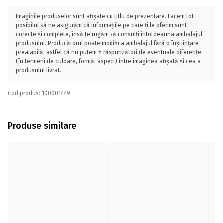
Imaginile produselor sunt afișate cu titlu de prezentare. Facem tot
posibilul să ne asigurăm că informațiile pe care ți le oferim sunt
corecte și complete, însă te rugăm să consulți întotdeauna ambalajul
produsului. Producătorul poate modifica ambalajul fără o înștiințare
prealabilă, astfel că nu putem fi răspunzători de eventuale diferențe
(în termeni de culoare, formă, aspect) între imaginea afișată și cea a
produsului livrat.
Cod produs: 100001449
Produse similare