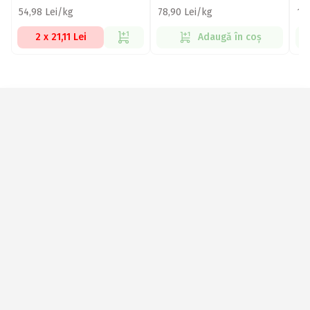
54,98 Lei/kg
78,90 Lei/kg
12
2 x 21,11 Lei
Adaugă în coș