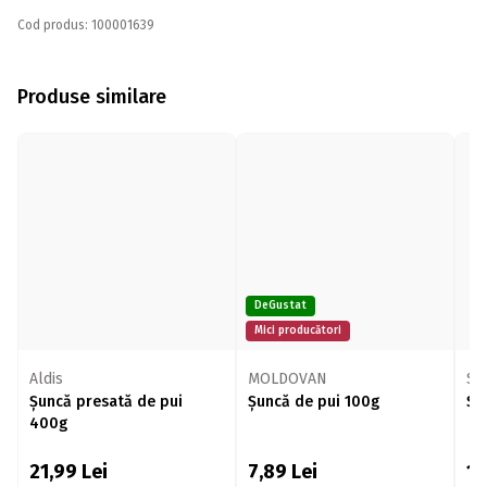
Cod produs: 100001639
Produse similare
DeGustat
Mici producători
Aldis
MOLDOVAN
Sis
Șuncă presată de pui
Șuncă de pui 100g
Șu
400g
21,99
Lei
7,89
Lei
1