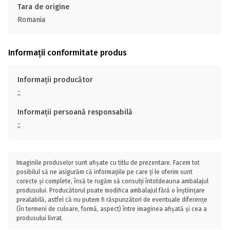
Tara de origine
Romania
Informații conformitate produs
Informații producător
;;
Informații persoană responsabilă
;;
Imaginile produselor sunt afișate cu titlu de prezentare. Facem tot
posibilul să ne asigurăm că informațiile pe care ți le oferim sunt
corecte și complete, însă te rugăm să consulți întotdeauna ambalajul
produsului. Producătorul poate modifica ambalajul fără o înștiințare
prealabilă, astfel că nu putem fi răspunzători de eventuale diferențe
(în termeni de culoare, formă, aspect) între imaginea afișată și cea a
produsului livrat.