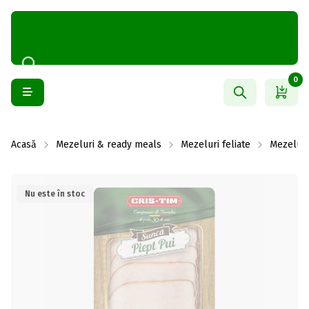
0
Acasă
Mezeluri & ready meals
Mezeluri feliate
Mezeluri
Nu este în stoc