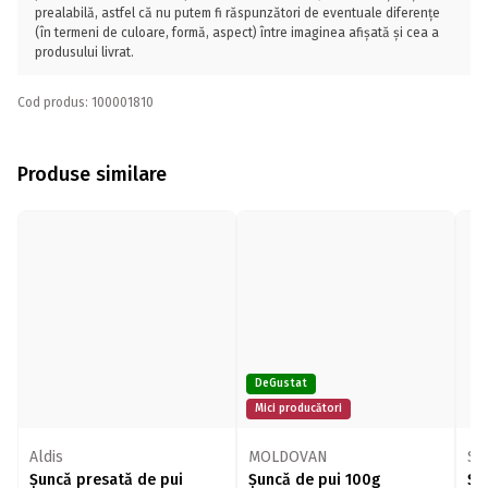
prealabilă, astfel că nu putem fi răspunzători de eventuale diferențe
(în termeni de culoare, formă, aspect) între imaginea afișată și cea a
produsului livrat.
Cod produs: 100001810
Produse similare
DeGustat
Mici producători
Aldis
MOLDOVAN
Sis
Șuncă presată de pui
Șuncă de pui 100g
Șu