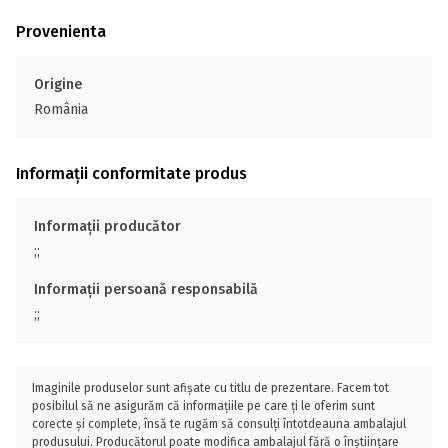
Provenienta
Origine
România
Informații conformitate produs
Informații producător
;;
Informații persoană responsabilă
;;
Imaginile produselor sunt afișate cu titlu de prezentare. Facem tot
posibilul să ne asigurăm că informațiile pe care ți le oferim sunt
corecte și complete, însă te rugăm să consulți întotdeauna ambalajul
produsului. Producătorul poate modifica ambalajul fără o înștiințare