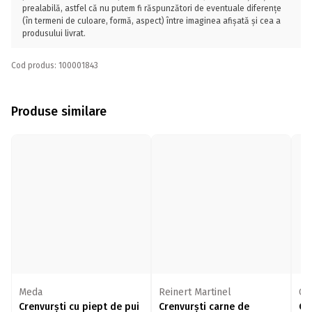
prealabilă, astfel că nu putem fi răspunzători de eventuale diferențe
(în termeni de culoare, formă, aspect) între imaginea afișată și cea a
produsului livrat.
Cod produs: 100001843
Produse similare
Meda
Reinert Martinel
Car
Crenvurști cu piept de pui
Crenvurști carne de
Cr