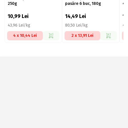
250g
pasăre 6 buc, 180g
45
10,99
Lei
14,49
Lei
1
43,96 Lei/kg
80,50 Lei/kg
42
4 x 10,44 Lei
2 x 13,91 Lei