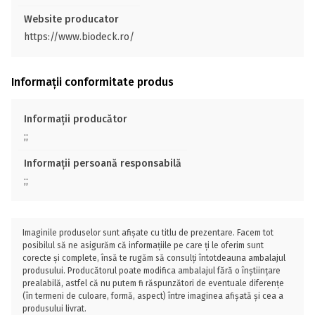
Website producator
https://www.biodeck.ro/
Informații conformitate produs
Informații producător
;;
Informații persoană responsabilă
;;
Imaginile produselor sunt afișate cu titlu de prezentare. Facem tot
posibilul să ne asigurăm că informațiile pe care ți le oferim sunt
corecte și complete, însă te rugăm să consulți întotdeauna ambalajul
produsului. Producătorul poate modifica ambalajul fără o înștiințare
prealabilă, astfel că nu putem fi răspunzători de eventuale diferențe
(în termeni de culoare, formă, aspect) între imaginea afișată și cea a
produsului livrat.