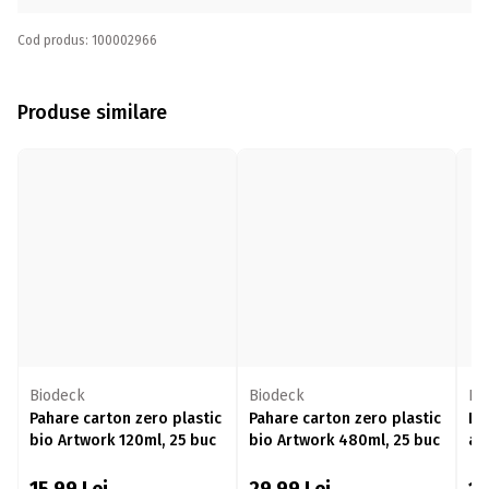
Cod produs: 100002966
Produse similare
Biodeck
Biodeck
Bi
Pahare carton zero plastic
Pahare carton zero plastic
Li
bio Artwork 120ml, 25 buc
bio Artwork 480ml, 25 buc
am
50