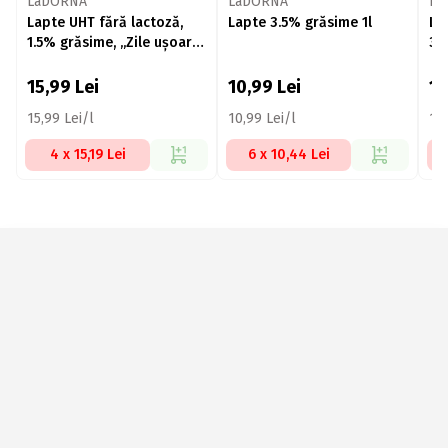
LaDORNA
LaDORNA
La
Lapte UHT fără lactoză,
Lapte 3.5% grăsime 1l
La
1.5% grăsime, „Zile ușoare”
3.
1l
uș
15,99
Lei
10,99
Lei
1
15,99 Lei/l
10,99 Lei/l
15,
4 x 15,19 Lei
6 x 10,44 Lei