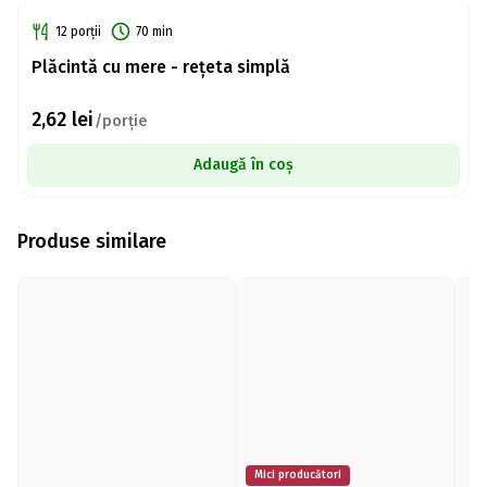
12 porții
70 min
Plăcintă cu mere - rețeta simplă
2,62
lei
/porție
Adaugă în coș
Produse similare
Mici producători