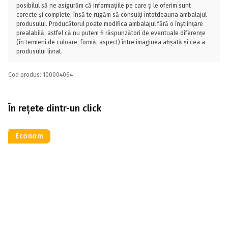
posibilul să ne asigurăm că informațiile pe care ți le oferim sunt
corecte și complete, însă te rugăm să consulți întotdeauna ambalajul
produsului. Producătorul poate modifica ambalajul fără o înștiințare
prealabilă, astfel că nu putem fi răspunzători de eventuale diferențe
(în termeni de culoare, formă, aspect) între imaginea afișată și cea a
produsului livrat.
Cod produs: 100004064
În rețete dintr-un click
Econom