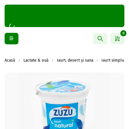
0
Acasă
Lactate & ouă
Iaurt, desert și sana
Iaurt simplu