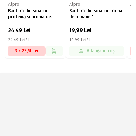
Alpro
Alpro
Al
Băutură din soia cu
Băutură din soia cu aromă
Bă
proteină și aromă de
de banane 1l
de 
vanilie 1l
24,49
Lei
19,99
Lei
1
24,49 Lei/l
19,99 Lei/l
14,
3 x 23,51 Lei
Adaugă în coș