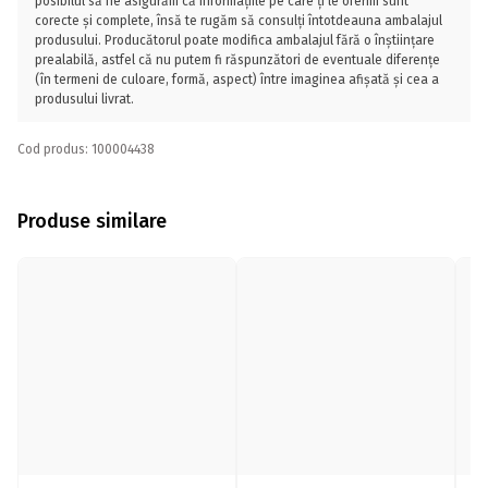
posibilul să ne asigurăm că informațiile pe care ți le oferim sunt
corecte și complete, însă te rugăm să consulți întotdeauna ambalajul
produsului. Producătorul poate modifica ambalajul fără o înștiințare
prealabilă, astfel că nu putem fi răspunzători de eventuale diferențe
(în termeni de culoare, formă, aspect) între imaginea afișată și cea a
produsului livrat.
Cod produs: 100004438
Produse similare