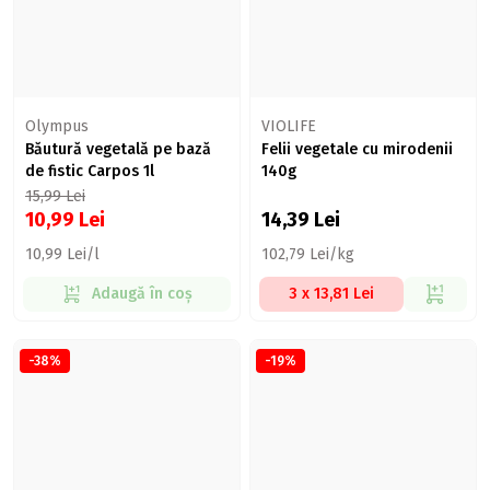
Olympus
VIOLIFE
Băutură vegetală pe bază
Felii vegetale cu mirodenii
de fistic Carpos 1l
140g
15,99
Lei
10,99
Lei
14,39
Lei
10,99 Lei/l
102,79 Lei/kg
Adaugă în coș
3 x 13,81 Lei
-38%
-19%