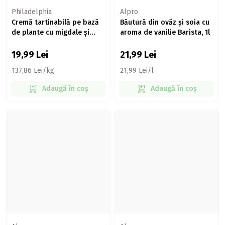
Philadelphia
Alpro
Cremă tartinabilă pe bază
Băutură din ovăz și soia cu
de plante cu migdale și
aroma de vanilie Barista, 1l
ovăz 145g
19,99
Lei
21,99
Lei
137,86 Lei/kg
21,99 Lei/l
Adaugă în coș
Adaugă în coș