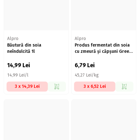
Alpro
Alpro
Băutură din soia
Produs fermentat din soia
neîndulcită 1l
cu zmeură și căpșuni Greek
Style 150g
14,99
Lei
6,79
Lei
14,99 Lei/l
45,27 Lei/kg
3 x 14,39 Lei
3 x 6,52 Lei