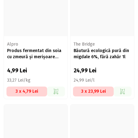
Alpro
The Bridge
Produs fermentat din soia
Băutură ecologică pură din
cu zmeură și merișoare
migdale 6%, fără zahăr 1l
150g
4,99
Lei
24,99
Lei
33,27 Lei/kg
24,99 Lei/l
3 x 4,79 Lei
3 x 23,99 Lei