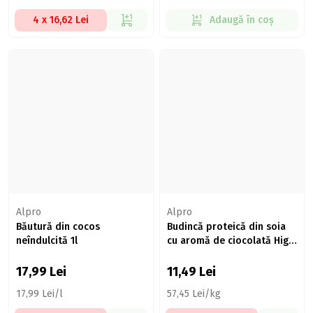
4 x 16,62 Lei
Adaugă în coș
Alpro
Alpro
Băutură din cocos
Budincă proteică din soia
neîndulcită 1l
cu aromă de ciocolată High
Protein, 200g
17,99
Lei
11,49
Lei
17,99 Lei/l
57,45 Lei/kg