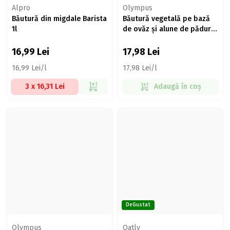
Alpro
Olympus
Băutură din migdale Barista
Băutură vegetală pe bază
1l
de ovăz și alune de pădure
Carpos 1l
16,99
Lei
17,98
Lei
16,99 Lei/l
17,98 Lei/l
3 x 16,31 Lei
Adaugă în coș
DeGustat
Olympus
Oatly