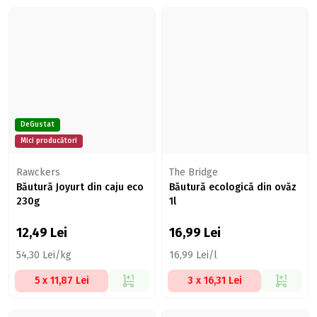
DeGustat
Mici producători
Rawckers
The Bridge
Băutură Joyurt din caju eco
Băutură ecologică din ovăz
230g
1l
12,49
Lei
16,99
Lei
54,30 Lei/kg
16,99 Lei/l
5 x 11,87 Lei
3 x 16,31 Lei