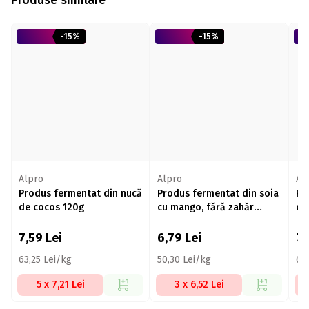
-15%
-15%
Alpro
Alpro
Al
Produs fermentat din nucă
Produs fermentat din soia
Pr
de cocos 120g
cu mango, fără zahăr
de
adăugat, 135g
7,59
Lei
6,79
Lei
7
63,25 Lei/kg
50,30 Lei/kg
63
5 x 7,21 Lei
3 x 6,52 Lei