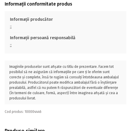
Informații conformitate produs
Informații producător
;;
Informații persoană responsabilă
;;
Imaginile produselor sunt afișate cu titlu de prezentare. Facem tot
posibilul să ne asigurăm că informațiile pe care ți le oferim sunt
corecte și complete, însă te rugăm să consulți întotdeauna ambalajul
produsului. Producătorul poate modifica ambalajul fără o înștiințare
prealabilă, astfel că nu putem fi răspunzători de eventuale diferențe
(în termeni de culoare, formă, aspect) între imaginea afișată și cea a
produsului livrat.
Cod produs: 100004446
Produse similare