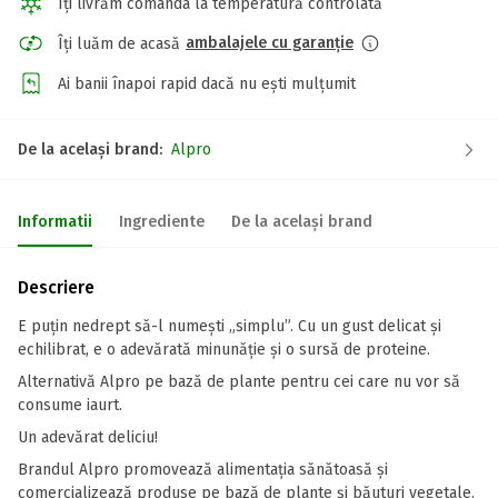
Îți livrăm comanda la temperatură controlată
ambalajele cu garanție
Îți luăm de acasă
Ai banii înapoi rapid dacă nu ești mulțumit
De la același brand:
Alpro
Informatii
Ingrediente
De la același brand
Descriere
E puțin nedrept să-l numești „simplu”. Cu un gust delicat și
echilibrat, e o adevărată minunăție și o sursă de proteine.
Alternativă Alpro pe bază de plante pentru cei care nu vor să
consume iaurt.
Un adevărat deliciu!
Brandul Alpro promovează alimentația sănătoasă și
comercializează produse pe bază de plante și băuturi vegetale.