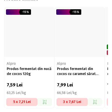
-15%
-15%
De
Mi
Alpro
Alpro
Ra
Produs fermentat din nucă
Produs fermentat din
Pr
de cocos 120g
cocos cu caramel sărat
di
120g
7,59
Lei
7,99
Lei
1
63,25 Lei/kg
66,58 Lei/kg
83
5 x 7,21 Lei
3 x 7,67 Lei