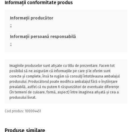
Informații conformitate produs
Informații producător
;;
Informații persoană responsabilă
;;
Imaginile produselor sunt afișate cu titlu de prezentare. Facem tot
posibilul să ne asigurăm că informațiile pe care ți le oferim sunt
corecte și complete, însă te rugăm să consulți întotdeauna ambalajul
produsului. Producătorul poate modifica ambalajul fără o înștiințare
prealabilă, astfel că nu putem fi răspunzători de eventuale diferențe
(în termeni de culoare, formă, aspect) între imaginea afișată și cea a
produsului livrat.
Cod produs: 100004451
Produse similare