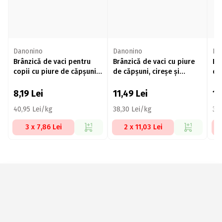
Danonino
Danonino
Da
Brânzică de vaci pentru
Brânzică de vaci cu piure
Br
copii cu piure de căpșuni
de căpșuni, cireșe și
de
și caise 4x50g
zmeură 6x50g
4x
8,19
Lei
11,49
Lei
1
40,95 Lei/kg
38,30 Lei/kg
32
3 x 7,86 Lei
2 x 11,03 Lei