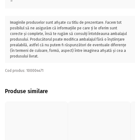
Imaginile produselor sunt afișate cu titlu de prezentare. Facem tot
posibilul să ne asigurăm că informațiile pe care ți le oferim sunt
corecte și complete, însă te rugăm să consulți întotdeauna ambalajul
produsului. Producătorul poate modifica ambalajul fără o înștiințare
prealabilă, astfel că nu putem fi răspunzători de eventuale diferențe
(în termeni de culoare, formă, aspect) între imaginea afișată și cea a
produsului livrat.
Cod produs: 100004471
Produse similare