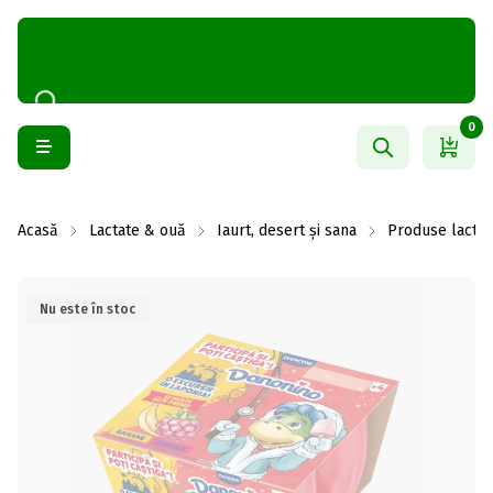
0
Acasă
Lactate & ouă
Iaurt, desert și sana
Produse lactat
Nu este în stoc