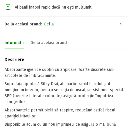
Ai banii înapoi rapid dacă nu ești mulțumit
De la același brand:
Bella
Informatii
De la același brand
Descriere
Absorbante igienice subţiri cu aripioare, foarte discrete sub
articolele de îmbrăcăminte.
Suprafaţa tip plasă Silky Drai, absoarbe rapid lichidul şi îl
menţine în interior, pentru senzaţia de uscat, iar sistemul special
SEP (benzile laterale colorate) asigurǎ protecţie ȋmpotriva
scurgerilor.
Absorbantele permit pielii sǎ respire, reducând astfel riscul
apariţiei iritaţiilor.
Disponibile acum cu un nou imprimeu, ce asigură o mai bună