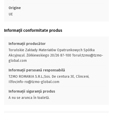
Origine
UE
Informații conformitate produs
Informații producător
Toruńskie Zakłady Materiałów Opatrunkowych Spółka
Akcyjna;ul. Żółkiewskiego 20/26 87-100 Toruń;tzmo@tzmo-
global.com
Informații persoană responsabilă
TZMO ROMANIA S.R.L.;Sos. De centura 3E, Clinceni,
Ilfov;info-ro@tzmo-global.com
Informații siguranță produs
A nu se arunca în toaletă.