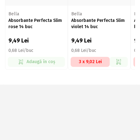
Bella
Bella
Be
Absorbante Perfecta Slim
Absorbante Perfecta Slim
Ab
rose 14 buc
violet 14 buc
bl
9,49
Lei
9,49
Lei
9
0,68 Lei/buc
0,68 Lei/buc
0,
Adaugă în coș
3 x 9,02 Lei