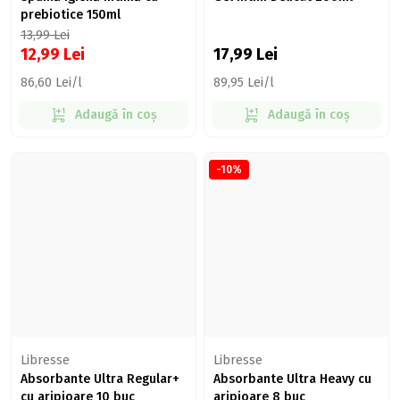
prebiotice 150ml
13,99
Lei
12,99
Lei
17,99
Lei
86,60 Lei/l
89,95 Lei/l
Adaugă în coș
Adaugă în coș
-10%
Libresse
Libresse
Absorbante Ultra Regular+
Absorbante Ultra Heavy cu
cu aripioare 10 buc
aripioare 8 buc