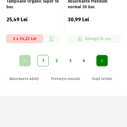
Tampoane Organic super 16
Absorbante Platinum
buc
normal 30 buc
25,49
Lei
30,99
Lei
2 x 24,22 Lei
Adaugă în coș
1
2
3
4
Absorbante adulți
Protecție sexuală
Viață intimă