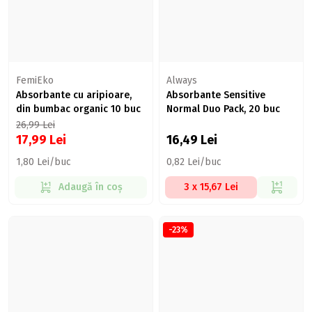
FemiEko
Always
Absorbante cu aripioare,
Absorbante Sensitive
din bumbac organic 10 buc
Normal Duo Pack, 20 buc
26,99
Lei
17,99
Lei
16,49
Lei
1,80 Lei/buc
0,82 Lei/buc
Adaugă în coș
3 x 15,67 Lei
-23%