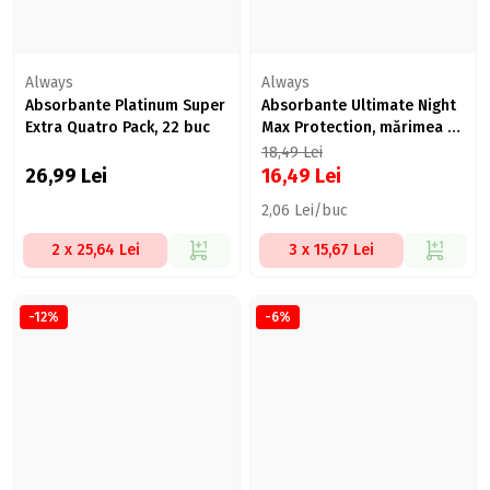
Always
Always
Absorbante Platinum Super
Absorbante Ultimate Night
Extra Quatro Pack, 22 buc
Max Protection, mărimea 6,
8 buc
18,49
Lei
26,99
Lei
16,49
Lei
2,06 Lei/buc
2 x 25,64 Lei
3 x 15,67 Lei
-12%
-6%