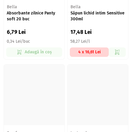
Bella
Bella
Absorbante zilnice Panty
Săpun lichid intim Sensitive
soft 20 buc
300ml
6,79
Lei
17,48
Lei
0,34 Lei/buc
58,27 Lei/l
Adaugă în coș
4 x 16,61 Lei