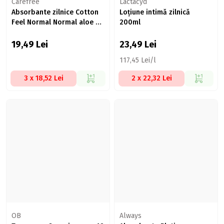
Carefree
Lactacyd
Absorbante zilnice Cotton
Loțiune intimă zilnică
Feel Normal Normal aloe 56
200ml
buc
19,49
Lei
23,49
Lei
117,45 Lei/l
3 x 18,52 Lei
2 x 22,32 Lei
OB
Always