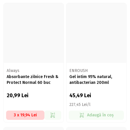
Always
ENROUSH
Absorbante zilnice Fresh &
Gel intim 95% natural,
Protect Normal 60 buc
antibacterian 200ml
20,99
Lei
45,49
Lei
227,45 Lei/l
3 x 19,94 Lei
Adaugă în coș