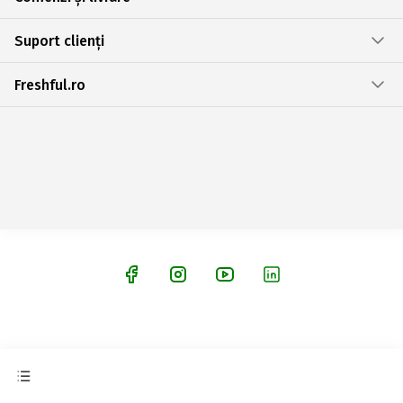
Suport clienți
Freshful.ro
© 2026 EMAG Retail S.R.L., CUI: RO44231872, Reg.Com: J23/2852/2021