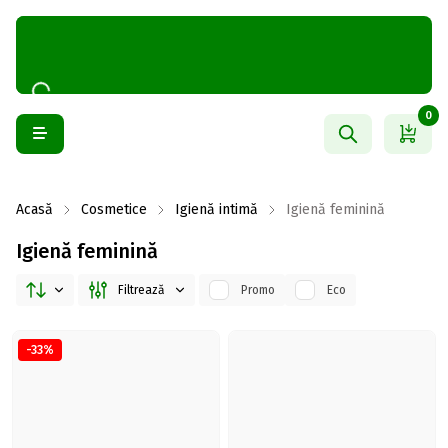
0
Acasă
Cosmetice
Igienă intimă
Igienă feminină
Igienă feminină
Filtrează
Promo
Eco
-33%