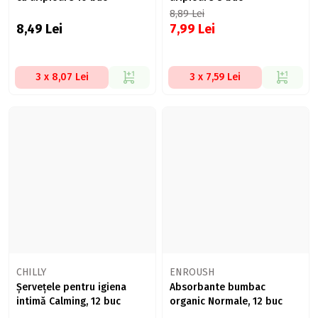
8,89
Lei
8,49
Lei
7,99
Lei
3 x 8,07 Lei
3 x 7,59 Lei
CHILLY
ENROUSH
Șervețele pentru igiena
Absorbante bumbac
intimă Calming, 12 buc
organic Normale, 12 buc