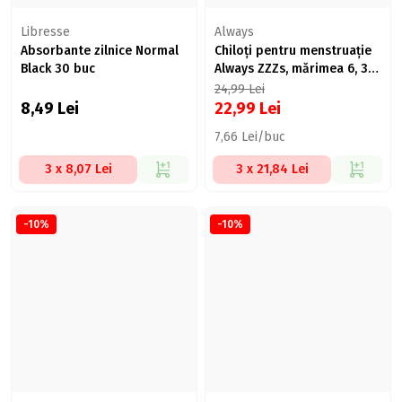
Libresse
Always
Absorbante zilnice Normal
Chiloți pentru menstruație
Black 30 buc
Always ZZZs, mărimea 6, 3
buc
24,99
Lei
8,49
Lei
22,99
Lei
7,66 Lei/buc
3 x 8,07 Lei
3 x 21,84 Lei
-10%
-10%