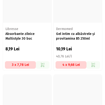
Libresse
Dermomed
Absorbante zilnice
Gel intim cu albăstrele și
Multistyle 30 buc
provitamina B5 250ml
8,19
Lei
10,19
Lei
40,76 Lei/l
3 x 7,78 Lei
4 x 9,68 Lei