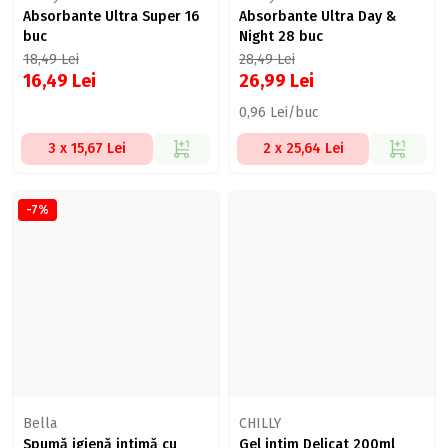
Absorbante Ultra Super 16
Absorbante Ultra Day &
buc
Night 28 buc
18,49
Lei
28,49
Lei
16,49
Lei
26,99
Lei
0,96 Lei/buc
3 x 15,67 Lei
2 x 25,64 Lei
-7%
Bella
CHILLY
Spumă igienă intimă cu
Gel intim Delicat 200ml