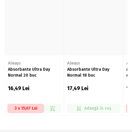
Always
Always
Al
Absorbante Ultra Day
Absorbante Ultra Day
Ab
Normal 20 buc
Normal 18 buc
no
16,49
Lei
17,49
Lei
1
3 x 15,67 Lei
Adaugă în coș