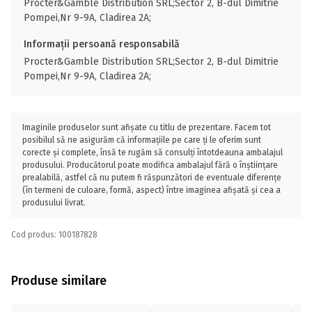
Procter&Gamble Distribution SRL;Sector 2, B-dul Dimitrie
Pompei,Nr 9-9A, Cladirea 2A;
Informații persoană responsabilă
Procter&Gamble Distribution SRL;Sector 2, B-dul Dimitrie
Pompei,Nr 9-9A, Cladirea 2A;
Imaginile produselor sunt afișate cu titlu de prezentare. Facem tot
posibilul să ne asigurăm că informațiile pe care ți le oferim sunt
corecte și complete, însă te rugăm să consulți întotdeauna ambalajul
produsului. Producătorul poate modifica ambalajul fără o înștiințare
prealabilă, astfel că nu putem fi răspunzători de eventuale diferențe
(în termeni de culoare, formă, aspect) între imaginea afișată și cea a
produsului livrat.
Cod produs: 100187828
Produse similare