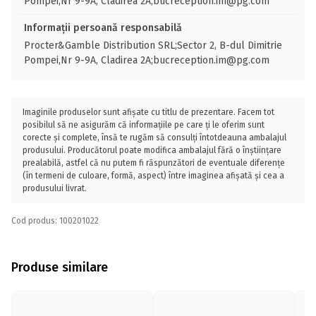
Pompei,Nr 9-9A, Cladirea 2A;bucreception.im@pg.com
Informații persoană responsabilă
Procter&Gamble Distribution SRL;Sector 2, B-dul Dimitrie
Pompei,Nr 9-9A, Cladirea 2A;bucreception.im@pg.com
Imaginile produselor sunt afișate cu titlu de prezentare. Facem tot
posibilul să ne asigurăm că informațiile pe care ți le oferim sunt
corecte și complete, însă te rugăm să consulți întotdeauna ambalajul
produsului. Producătorul poate modifica ambalajul fără o înștiințare
prealabilă, astfel că nu putem fi răspunzători de eventuale diferențe
(în termeni de culoare, formă, aspect) între imaginea afișată și cea a
produsului livrat.
Cod produs: 100201022
Produse similare