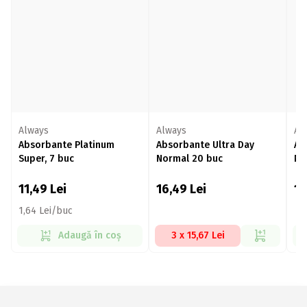
Always
Always
Al
Absorbante Platinum
Absorbante Ultra Day
Ab
Super, 7 buc
Normal 20 buc
No
11,49
Lei
16,49
Lei
1
1,64 Lei/buc
Adaugă în coș
3 x 15,67 Lei