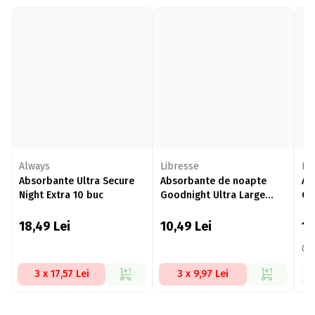
Always
Libresse
Li
Absorbante Ultra Secure
Absorbante de noapte
Ab
Night Extra 10 buc
Goodnight Ultra Large
Go
Super Heavy cu aripioare
8 buc
18,49
Lei
10,49
Lei
11
0,
3 x 17,57 Lei
3 x 9,97 Lei