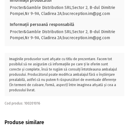
Informații producător
Procter&Gamble Distribution SRL;Sector 2, B-dul Dimitrie
Pompei,Nr 9-9A, Cladirea 2A;bucreception.im@pg.com
Informații persoană responsabilă
Procter&Gamble Distribution SRL;Sector 2, B-dul Dimitrie
Pompei,Nr 9-9A, Cladirea 2A;bucreception.im@pg.com
Imaginile produselor sunt afișate cu titlu de prezentare. Facem tot
posibilul să ne asigurăm că informațiile pe care ți le oferim sunt
corecte și complete, însă te rugăm să consulți întotdeauna ambalajul
produsului. Producătorul poate modifica ambalajul fără o înștiințare
prealabilă, astfel că nu putem fi răspunzători de eventuale diferențe
(în termeni de culoare, formă, aspect) între imaginea afișată și cea a
produsului livrat.
Cod produs: 100201016
Produse similare