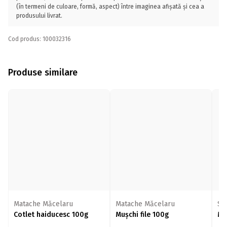
(în termeni de culoare, formă, aspect) între imaginea afișată și cea a
produsului livrat.
Cod produs: 100032316
Produse similare
Matache Măcelaru
Matache Măcelaru
Sis
Cotlet haiducesc 100g
Mușchi file 100g
Muș