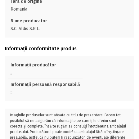
Tara de origine
Romania
Nume producator
S.C. Aldis S.R.L.
Informații conformitate produs
Informații producător
;;
Informații persoană responsabilă
;;
Imaginile produselor sunt afișate cu titlu de prezentare. Facem tot
posibilul să ne asigurăm că informațiile pe care ți le oferim sunt
corecte și complete, însă te rugăm să consulți întotdeauna ambalajul
produsului. Producătorul poate modifica ambalajul fără o înștiințare
prealabilă, astfel că nu putem fi răspunzători de eventuale diferențe