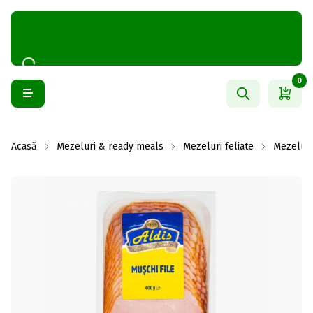
0
Acasă
Mezeluri & ready meals
Mezeluri feliate
Mezeluri